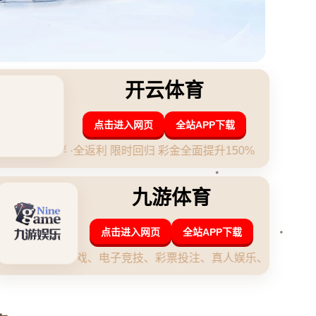
您所在的位置是：
首页
>
新闻中心
佛羅倫薩猶豫不決.