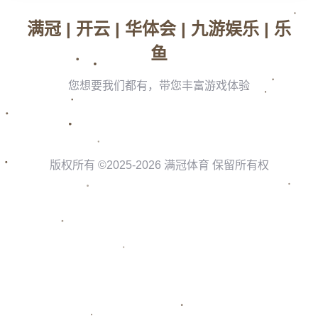
挑战。**信息泄露**可能是由于内部人员的无意疏忽，或者是外部黑
客的恶意攻击。
**球迷的反应与媒体的解读**
对于球迷来说，提前得知首发阵容无疑是一件令人兴奋的事情。他
们可以在比赛前对球队的战术安排进行预测和讨论。然而，这种提
前曝光也可能对球队造成负面影响。对手可能会根据曝光的信息调
整战术，从而在比赛中占据优势。