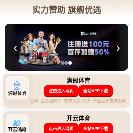
新闻中心
分类>>
泰山隊賽前首發陣容神秘提前曝光，真相讓人稱奇
2026-04-28 02:30:32
返回列表
**泰山队赛前首发阵容神秘提前曝光，真相让人称奇**
在体育界，**赛前首发阵容**的曝光总是引人注目，尤其是当这支队