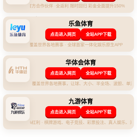
伍是备受关注的泰山队时。近日，泰山队的首发阵容在赛前神秘提
前曝光，引发了球迷和媒体的广泛讨论。究竟是什么原因导致了这
次意外的曝光？背后又隐藏着怎样的真相？
**揭秘曝光背后的原因**
首先，我们需要了解**首发阵容**为何如此重要。首发阵容不仅决定
了比赛的战术安排，还直接影响到比赛的结果。因此，球队通常会
在比赛前尽量保密，以防对手提前做出针对性调整。然而，这次泰
山队的阵容却提前泄露，令人不禁猜测其中的原因。
有分析指出，这次曝光可能与球队内部的管理漏洞有关。近年来，
随着信息技术的飞速发展，球队的内部信息管理面临着越来越大的