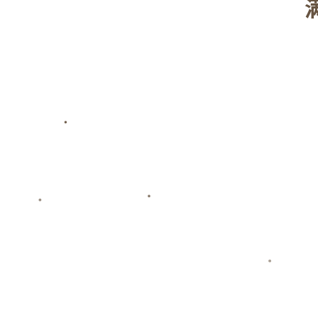
行业资讯
# 
在歐
融入
受傷