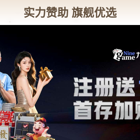
首页
关于我们
产品展示
新闻资讯