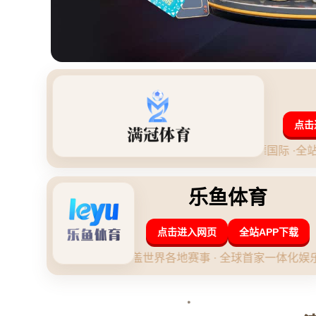
新闻中心
NEWS
公司新闻