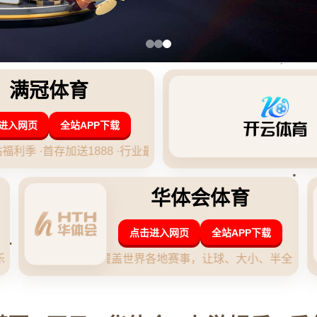
新闻中心
拜仁引進兩名球員支出3400萬歐元，博伊