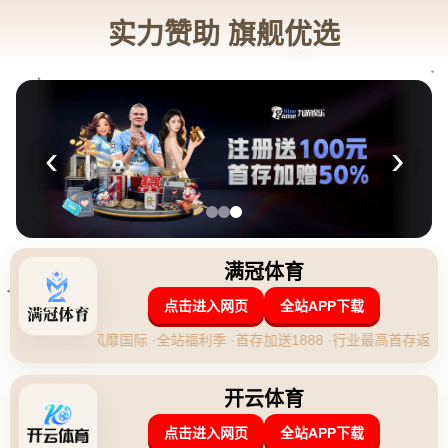
新闻中心
分类>>
巴薩與羅克團隊對球員未來發展存分歧.
2026-04-28 02:30:32
返回列表
### 巴萨与罗克团队对球员未来发展存分歧：天才少年何去何从？
**近年来，巴塞罗那足球俱乐部不断致力于挖掘潜力新星，但在一些