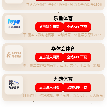
青训球员的发展规划上，俱乐部与球员团队常常难以达成共识。这
种分歧不仅对俱乐部整体策略带来挑战，更可能影响年轻天才的职
业生涯。最近，巴萨与罗克团队围绕这位新星未来的发展方向，再
次出现意见分歧，搅动足坛舆论。**
---
### 巴萨的青训理念遭遇碰撞
作为欧洲足坛最出色的青训系统之一，**巴萨以“拉玛西亚”著称**。