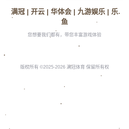
这个体系不仅为俱乐部培养了梅西、伊涅斯塔、哈维等一代传奇，
也形成了独特的足球哲学。然而，现如今球员和经纪团队的专业化
运作，使得这种传统培养模式面临越来越多的挑战。罗克代表了一
大批在职业道路上开始有更独立规划的年轻球员，他们的团队更注
重市场化收益与个体成长的结合，而非仅仅顺应俱乐部的单方面安
排。
据内部消息，巴萨希望这名年轻天才在短期内接受更多预备队和轮
换比赛的历练，并逐步融入一线队。这种循序渐进的安排，延续了
巴萨一贯的培养风格，强调耐心与长期收益。然而，罗克团队则认
为，以他的能力完全可以直接在一线队获得稳定出场时间，甚至在
欧冠赛场崭露头角。他们的顾虑在于，过度消耗职业生涯的黄金时
间可能会影响其市场价值与竞技水平的成长。
---
### 案例分析：拉玛西亚历史中的成功与遗憾
类似的情况并非第一次发生。在过去十年里，**巴萨既有成功的案
例，也曾面临重大遗憾**。例如，普吉（Riqui Puig）曾被视为巴萨
中场希望之星，但由于一线队机会寥寥，以及巴萨坚持的过渡性培
养模式，普吉最终选择远走MLS寻找更多比赛机会。尽管俱乐部的
青训体系一直强调团队合作与球员平衡发展，但不可否认，部分天
才球员的离开与球队过度限制个人发展密不可分。
而另一方面，佩德里和加维的崛起却证明了，巴萨若能适时调整策
略，为年轻人提供关键时刻的信任，他们完全可以成为俱乐部的支